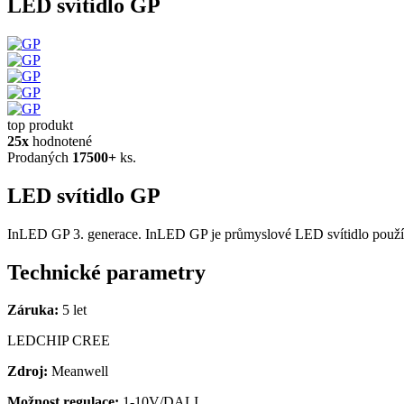
LED svítidlo GP
top produkt
25x
hodnotené
Prodaných
17500+
ks.
LED svítidlo GP
InLED GP 3. generace. InLED GP je průmyslové LED svítidlo používan
Technické parametry
Záruka:
5 let
LEDCHIP CREE
Zdroj:
Meanwell
Možnost regulace:
1-10V/DALI