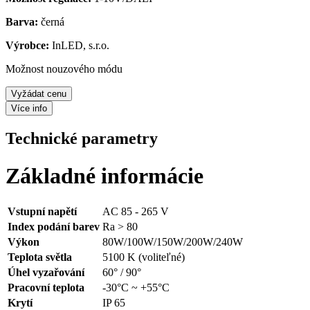
Barva:
černá
Výrobce:
InLED, s.r.o.
Možnost nouzového módu
Vyžádat cenu
Více info
Technické parametry
Základné informácie
Vstupní napětí
AC 85 - 265 V
Index podání barev
Ra > 80
Výkon
80W/100W/150W/200W/240W
Teplota světla
5100 K (voliteľné)
Úhel vyzařování
60° / 90°
Pracovní teplota
-30°C ~ +55°C
Krytí
IP 65