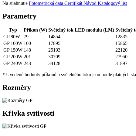
Na stiahnutie
Fotometrická data
Certifikát
Návod
Katalogový list
Parametry
Typ
Příkon (W)
Světelný tok LED modulu (LM)
Světelný t
GP 80W
79
14854
12835
GP 100W
100
17895
15865
GP 150W
148
25193
22120
GP 200W
201
30709
27950
GP 240W
243
34128
31897
* Uvedené hodnoty příkonů a světelného toku jsou podle platných sta
Rozměry
Křivka svítivosti