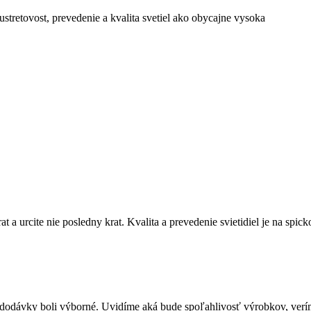
stretovost, prevedenie a kvalita svetiel ako obycajne vysoka
at a urcite nie posledny krat. Kvalita a prevedenie svietidiel je na sp
s dodávky boli výborné. Uvidíme aká bude spoľahlivosť výrobkov, verím