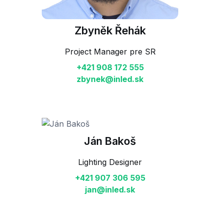
Zbyněk Řehák
Project Manager pre SR
+421 908 172 555
zbynek@inled.sk
Ján Bakoš
Lighting Designer
+421 907 306 595
jan@inled.sk