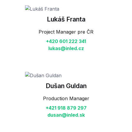
Lukáš Franta
Project Manager pre ČR
+420 601 222 341
lukas@inled.cz
Dušan Guldan
Production Manager
+421 918 879 297
dusan@inled.sk