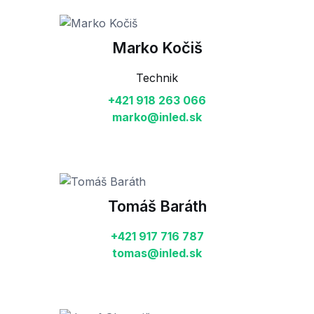
Marko Kočiš
Technik
+421 918 263 066‬
marko@inled.sk
Tomáš Baráth
+421 917 716 787
tomas@inled.sk